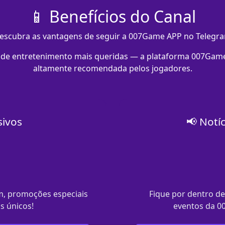
📱 Benefícios do Canal
escubra as vantagens de seguir a 007Game APP no Telegr
de entretenimento mais queridas — a plataforma 007Game 
altamente recomendada pelos jogadores.
sivos
📢 Notí
m, promoções especiais
Fique por dentro d
s únicos!
eventos da 0