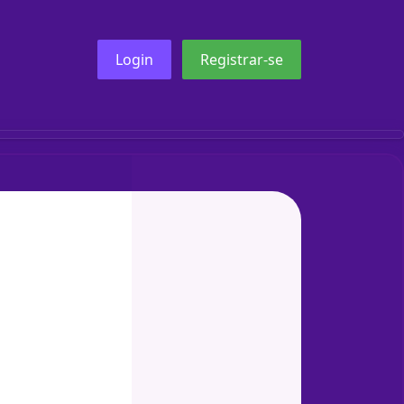
Login
Registrar-se