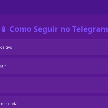
📱 Como Seguir no Telegram
ositivo
ial"
erder nada