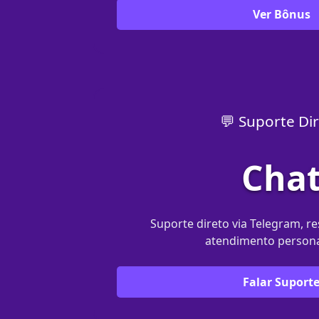
Ver Bônus
💬 Suporte Di
Cha
Suporte direto via Telegram, r
atendimento persona
Falar Suport