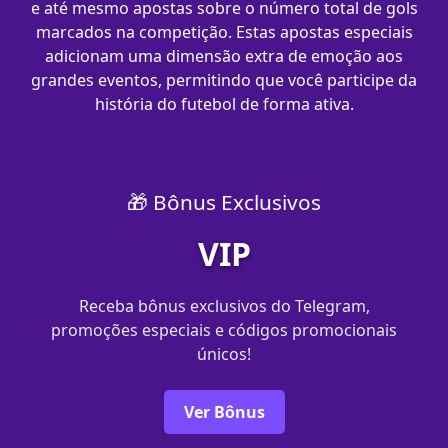
e até mesmo apostas sobre o número total de gols
marcados na competição. Estas apostas especiais
adicionam uma dimensão extra de emoção aos
grandes eventos, permitindo que você participe da
história do futebol de forma ativa.
🎁 Bônus Exclusivos
VIP
Receba bônus exclusivos do Telegram,
promoções especiais e códigos promocionais
únicos!
Ver Bônus