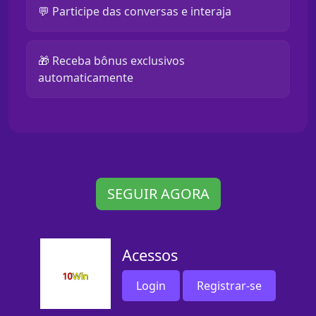
💬 Participe das conversas e interaja
🎁 Receba bônus exclusivos
automaticamente
SEGUIR AGORA
Acessos
Login
Registrar-se