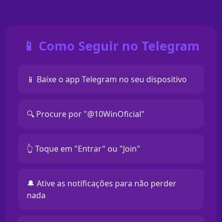
📱 Como Seguir no Telegram
📱 Baixe o app Telegram no seu dispositivo
🔍 Procure por "@10WinOficial"
👆 Toque em "Entrar" ou "Join"
🔔 Ative as notificações para não perder
nada