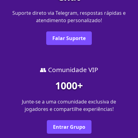
Suporte direto via Telegram, respostas rápidas e
atendimento personalizado!
Falar Suporte
👥 Comunidade VIP
1000+
Junte-se a uma comunidade exclusiva de
jogadores e compartilhe experiências!
Entrar Grupo