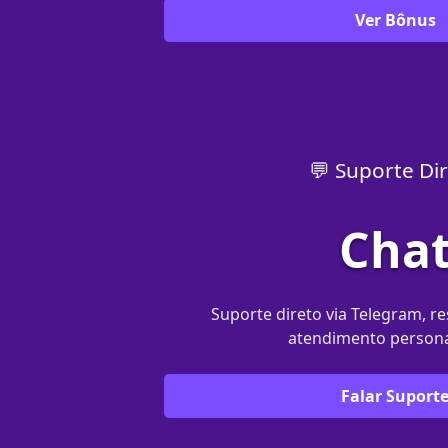
Ver Bônus
💬 Suporte Di
Cha
Suporte direto via Telegram, r
atendimento persona
Falar Suport