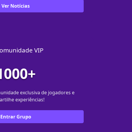
Ver Notícias
Comunidade VIP
1000+
unidade exclusiva de jogadores e
rtilhe experiências!
Entrar Grupo