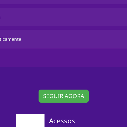
a
aticamente
SEGUIR AGORA
Acessos