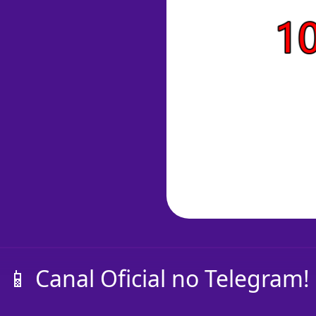
📱 Canal Oficial no Telegram!