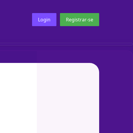
Login
Registrar-se