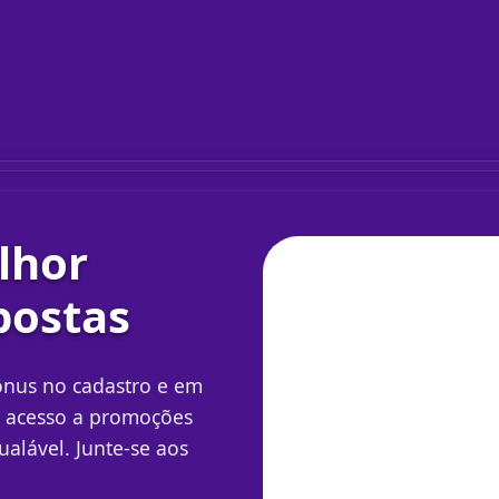
lhor
postas
ônus no cadastro e em
m acesso a promoções
ualável. Junte-se aos