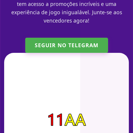
tem acesso a promoções incríveis e uma
experiência de jogo inigualável. Junte-se aos
vencedores agora!
SEGUIR NO TELEGRAM