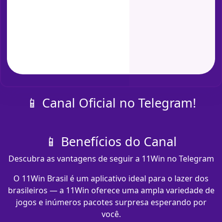
📱 Canal Oficial no Telegram!
📱 Benefícios do Canal
Descubra as vantagens de seguir a 11Win no Telegram
O 11Win Brasil é um aplicativo ideal para o lazer dos
brasileiros — a 11Win oferece uma ampla variedade de
jogos e inúmeros pacotes surpresa esperando por
você.