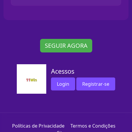
SEGUIR AGORA
Acessos
Login
Registrar-se
Políticas de Privacidade
Termos e Condições