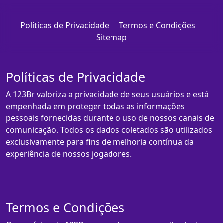
Políticas de Privacidade
Termos e Condições
Sitemap
Políticas de Privacidade
A 123Br valoriza a privacidade de seus usuários e está
empenhada em proteger todas as informações
pessoais fornecidas durante o uso de nossos canais de
comunicação. Todos os dados coletados são utilizados
exclusivamente para fins de melhoria contínua da
experiência de nossos jogadores.
Termos e Condições