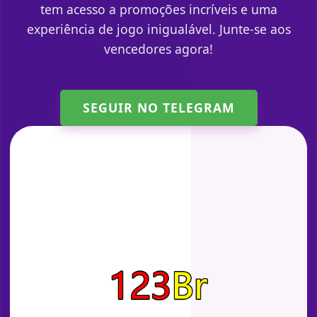
tem acesso a promoções incríveis e uma
experiência de jogo inigualável. Junte-se aos
vencedores agora!
SEGUIR NO TELEGRAM