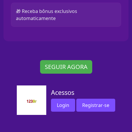
🎁 Receba bônus exclusivos
automaticamente
SEGUIR AGORA
Acessos
Login
Registrar-se