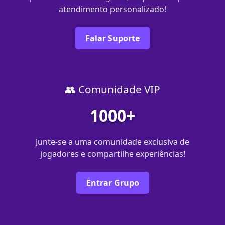
atendimento personalizado!
Falar Suporte
👥 Comunidade VIP
1000+
Junte-se a uma comunidade exclusiva de
jogadores e compartilhe experiências!
Entrar Grupo