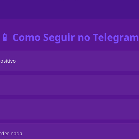
📱 Como Seguir no Telegram
ositivo
erder nada