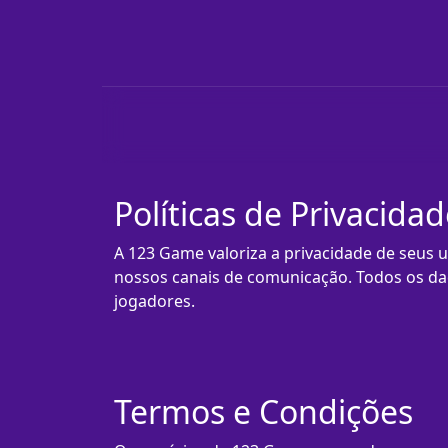
Políticas de Privacida
A 123 Game valoriza a privacidade de seus
nossos canais de comunicação. Todos os dad
jogadores.
Termos e Condições