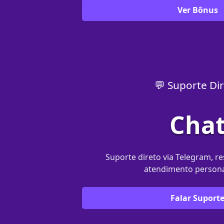
Ver Bônus
💬 Suporte Di
Cha
Suporte direto via Telegram, r
atendimento persona
Falar Suport