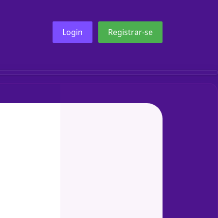
Login
Registrar-se