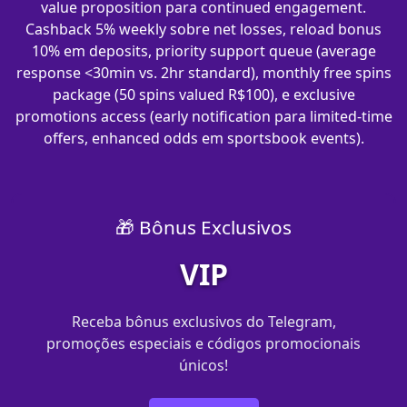
value proposition para continued engagement.
Cashback 5% weekly sobre net losses, reload bonus
10% em deposits, priority support queue (average
response <30min vs. 2hr standard), monthly free spins
package (50 spins valued R$100), e exclusive
promotions access (early notification para limited-time
offers, enhanced odds em sportsbook events).
🎁 Bônus Exclusivos
VIP
Receba bônus exclusivos do Telegram,
promoções especiais e códigos promocionais
únicos!