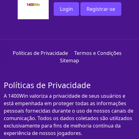
Login
Registrar-se
Políticas de Privacidade
Termos e Condições
Sitemap
Políticas de Privacidade
A 1400Win valoriza a privacidade de seus usuários e
está empenhada em proteger todas as informações
pessoais fornecidas durante o uso de nossos canais de
comunicação. Todos os dados coletados são utilizados
exclusivamente para fins de melhoria contínua da
experiência de nossos jogadores.