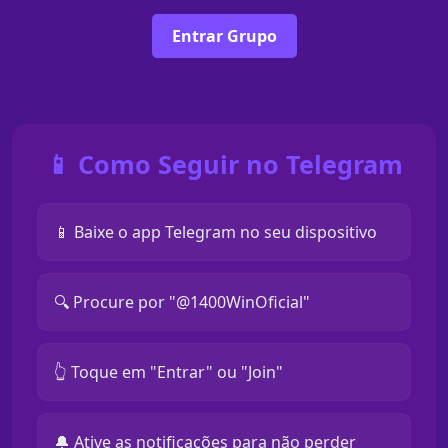
Entrar Grupo
📱 Como Seguir no Telegram
📱 Baixe o app Telegram no seu dispositivo
🔍 Procure por "@1400WinOficial"
👆 Toque em "Entrar" ou "Join"
🔔 Ative as notificações para não perder