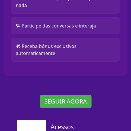
nada
💬 Participe das conversas e interaja
🎁 Receba bônus exclusivos
automaticamente
SEGUIR AGORA
Acessos