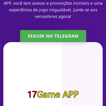
APP, você tem acesso a promoções incríveis e uma
experiência de jogo inigualável. Junte-se aos
vencedores agora!
SEGUIR NO TELEGRAM