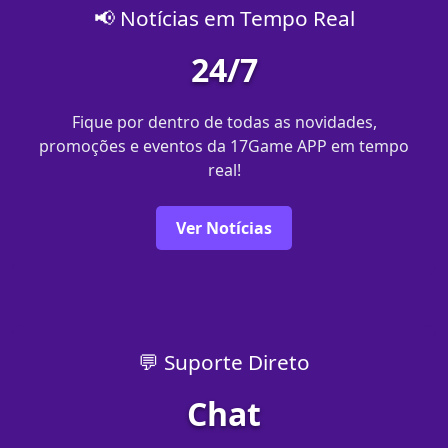
📢 Notícias em Tempo Real
24/7
Fique por dentro de todas as novidades,
promoções e eventos da 17Game APP em tempo
real!
Ver Notícias
💬 Suporte Direto
Chat