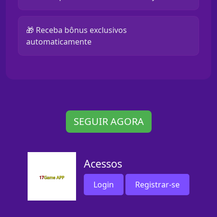
🎁 Receba bônus exclusivos
automaticamente
SEGUIR AGORA
Acessos
Login
Registrar-se