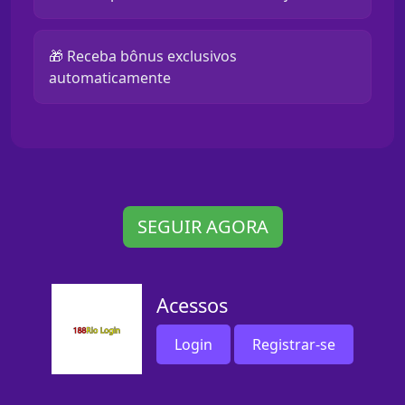
🎁 Receba bônus exclusivos
automaticamente
SEGUIR AGORA
Acessos
Login
Registrar-se