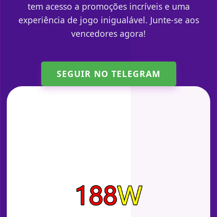
tem acesso a promoções incríveis e uma
experiência de jogo inigualável. Junte-se aos
vencedores agora!
SEGUIR NO TELEGRAM