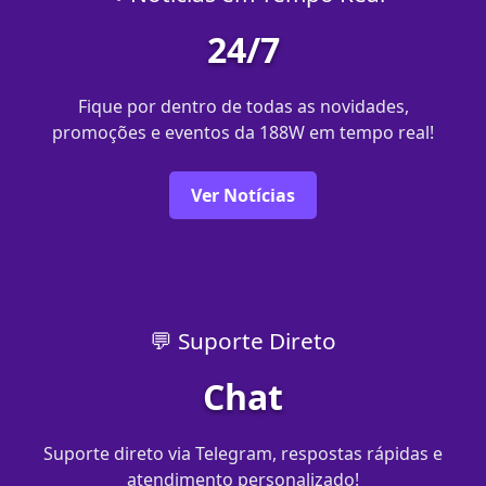
24/7
Fique por dentro de todas as novidades,
promoções e eventos da 188W em tempo real!
Ver Notícias
💬 Suporte Direto
Chat
Suporte direto via Telegram, respostas rápidas e
atendimento personalizado!