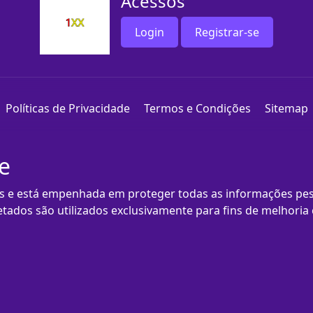
Acessos
Login
Registrar-se
Políticas de Privacidade
Termos e Condições
Sitemap
de
ios e está empenhada em proteger todas as informações pe
tados são utilizados exclusivamente para fins de melhoria