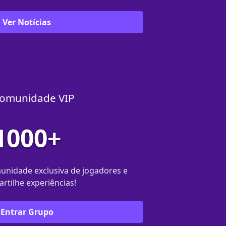
Ver Notícias
Comunidade VIP
1000+
unidade exclusiva de jogadores e
rtilhe experiências!
Entrar Grupo