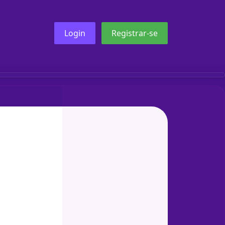
Login
Registrar-se