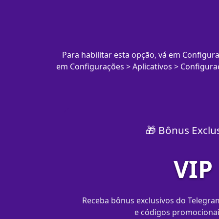
Para habilitar esta opção, vá em Configu
em Configurações > Aplicativos > Configuraç
🎁 Bônus Exclu
VIP
Receba bônus exclusivos do Telegra
e códigos promocionai