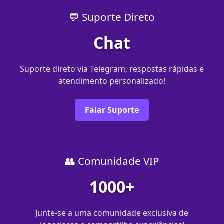
💬 Suporte Direto
Chat
Suporte direto via Telegram, respostas rápidas e
atendimento personalizado!
Falar Suporte
👥 Comunidade VIP
1000+
Junte-se a uma comunidade exclusiva de