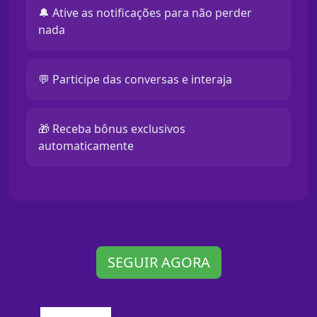
🔔 Ative as notificações para não perder
nada
💬 Participe das conversas e interaja
🎁 Receba bônus exclusivos
automaticamente
SEGUIR AGORA