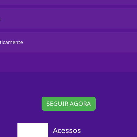
a
aticamente
SEGUIR AGORA
Acessos