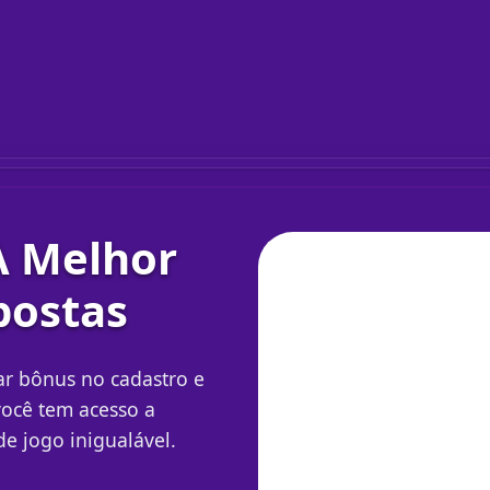
A Melhor
postas
r bônus no cadastro e
ocê tem acesso a
e jogo inigualável.