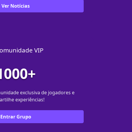
Ver Notícias
Comunidade VIP
1000+
unidade exclusiva de jogadores e
rtilhe experiências!
Entrar Grupo