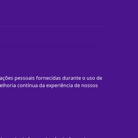
ações pessoais fornecidas durante o uso de
elhoria contínua da experiência de nossos