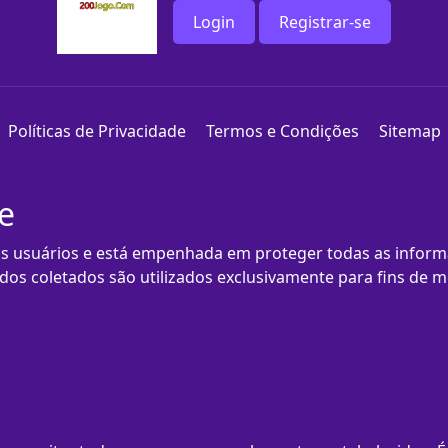
Login
Registrar-se
Políticas de Privacidade
Termos e Condições
Sitemap
de
eus usuários e está empenhada em proteger todas as inform
os coletados são utilizados exclusivamente para fins de m