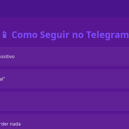
📱 Como Seguir no Telegram
ositivo
al"
erder nada