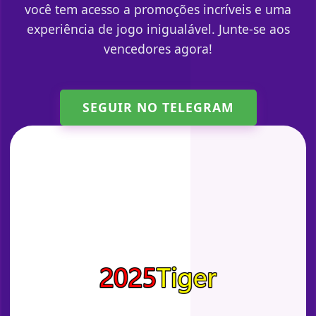
você tem acesso a promoções incríveis e uma
experiência de jogo inigualável. Junte-se aos
vencedores agora!
SEGUIR NO TELEGRAM