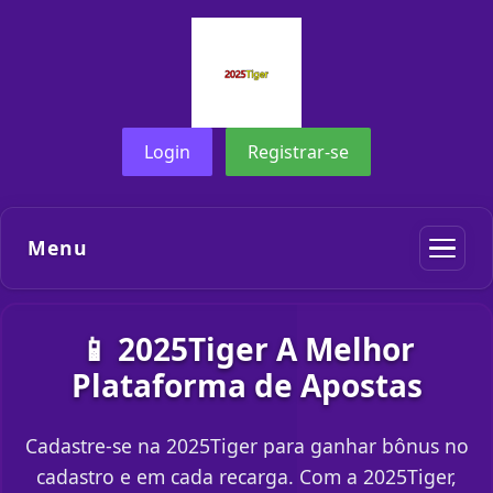
Login
Registrar-se
Menu
📱 2025Tiger A Melhor
Plataforma de Apostas
Cadastre-se na 2025Tiger para ganhar bônus no
cadastro e em cada recarga. Com a 2025Tiger,