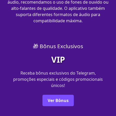
áudio, recomendamos o uso de fones de ouvido ou
alto-falantes de qualidade. O aplicativo também
suporta diferentes formatos de áudio para
compatibilidade máxima.
🎁 Bônus Exclusivos
VIP
Receba bônus exclusivos do Telegram,
promoções especiais e códigos promocionais
únicos!
Ver Bônus