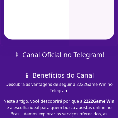
📱 Canal Oficial no Telegram!
📱 Benefícios do Canal
Descubra as vantagens de seguir a 2222Game Win no
Telegram
Neste artigo, você descobrirá por que a
2222Game Win
é a escolha ideal para quem busca apostas online no
Brasil. Vamos explorar os serviços oferecidos, as