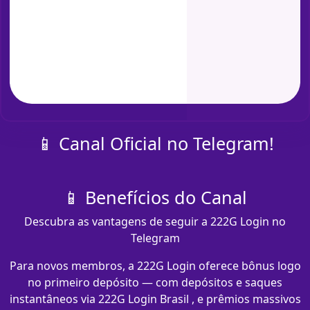
📱 Canal Oficial no Telegram!
📱 Benefícios do Canal
Descubra as vantagens de seguir a 222G Login no
Telegram
Para novos membros, a 222G Login oferece bônus logo
no primeiro depósito — com depósitos e saques
instantâneos via 222G Login Brasil , e prêmios massivos