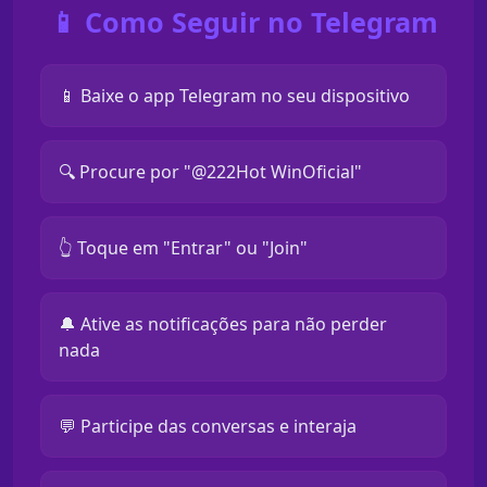
📱 Como Seguir no Telegram
📱 Baixe o app Telegram no seu dispositivo
🔍 Procure por "@222Hot WinOficial"
👆 Toque em "Entrar" ou "Join"
🔔 Ative as notificações para não perder
nada
💬 Participe das conversas e interaja