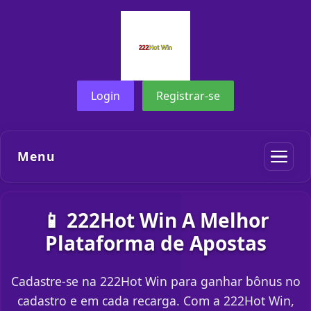
Login
Registrar-se
Menu
📱 222Hot Win A Melhor
Plataforma de Apostas
Cadastre-se na 222Hot Win para ganhar bônus no
cadastro e em cada recarga. Com a 222Hot Win,