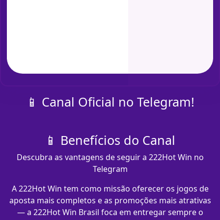
📱 Canal Oficial no Telegram!
📱 Benefícios do Canal
Descubra as vantagens de seguir a 222Hot Win no
Telegram
A 222Hot Win tem como missão oferecer os jogos de
aposta mais completos e as promoções mais atrativas
— a 222Hot Win Brasil foca em entregar sempre o