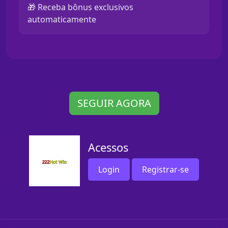
🎁 Receba bônus exclusivos
automaticamente
SEGUIR AGORA
Acessos
Login
Registrar-se