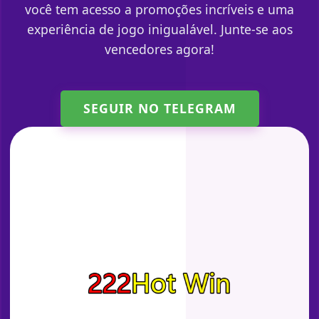
você tem acesso a promoções incríveis e uma
experiência de jogo inigualável. Junte-se aos
vencedores agora!
SEGUIR NO TELEGRAM