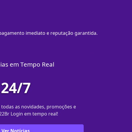
m
 pagamento imediato e reputação garantida.
cias em Tempo Real
24/7
e todas as novidades, promoções e
22Br Login em tempo real!
Ver Notícias