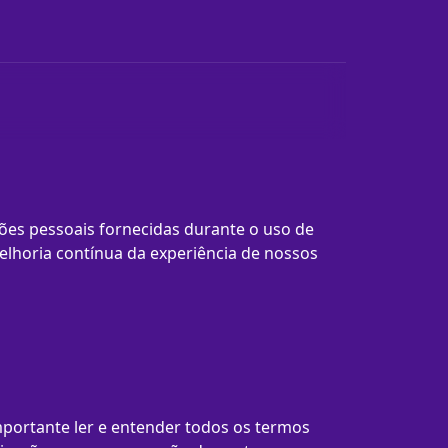
ões pessoais fornecidas durante o uso de
elhoria contínua da experiência de nossos
mportante ler e entender todos os termos