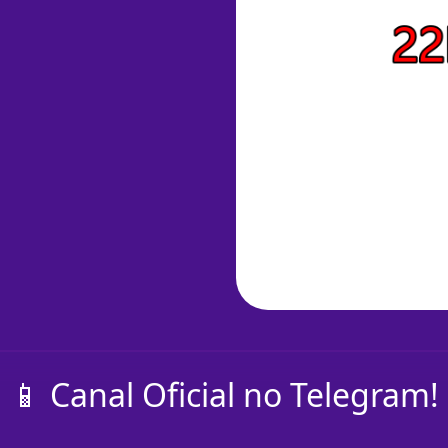
📱 Canal Oficial no Telegram!