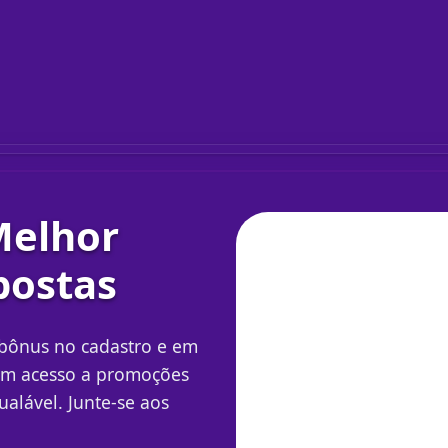
Melhor
postas
 bônus no cadastro e em
tem acesso a promoções
ualável. Junte-se aos