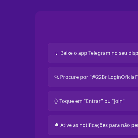
📱 Baixe o app Telegram no seu disp
🔍 Procure por "@22Br LoginOficial"
👆 Toque em "Entrar" ou "Join"
🔔 Ative as notificações para não p