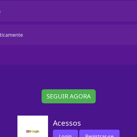
a
aticamente
SEGUIR AGORA
Acessos
Login
Registrar-se