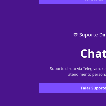
💬 Suporte Di
Cha
Suporte direto via Telegram, r
atendimento persona
Falar Suport