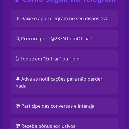
📱 Baixe o app Telegram no seu dispositivo
🔍 Procure por "@237N.ComOficial"
👆 Toque em "Entrar" ou "Join"
🔔 Ative as notificações para não perder
nada
💬 Participe das conversas e interaja
🎁 Receba bônus exclusivos