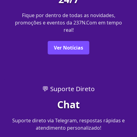
Fique por dentro de todas as novidades,
promoções e eventos da 237N.Com em tempo
real!
Ver Notícias
💬 Suporte Direto
Chat
Suporte direto via Telegram, respostas rápidas e
atendimento personalizado!