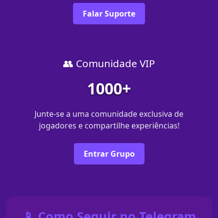
Falar Suporte
👥 Comunidade VIP
1000+
Junte-se a uma comunidade exclusiva de
jogadores e compartilhe experiências!
Entrar Grupo
📱 Como Seguir no Telegram