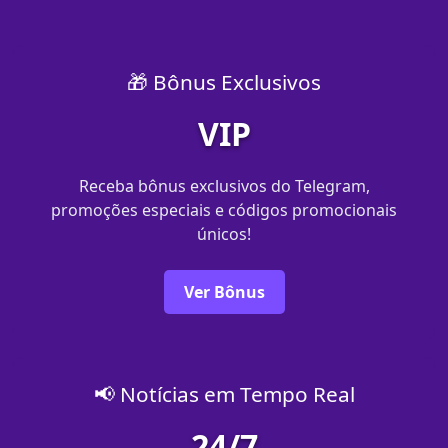
🎁 Bônus Exclusivos
VIP
Receba bônus exclusivos do Telegram,
promoções especiais e códigos promocionais
únicos!
Ver Bônus
📢 Notícias em Tempo Real
24/7