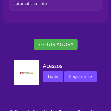
automaticamente
SEGUIR AGORA
Acessos
Login
Registrar-se