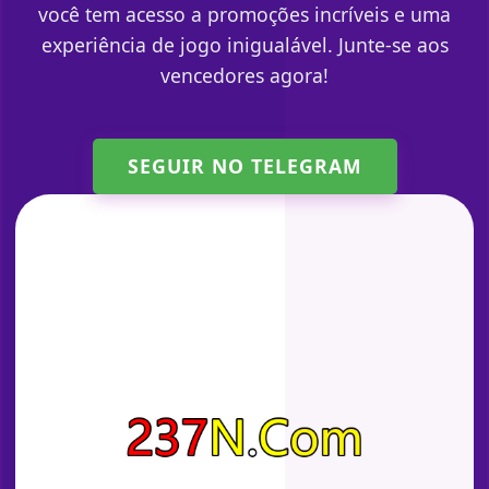
você tem acesso a promoções incríveis e uma
experiência de jogo inigualável. Junte-se aos
vencedores agora!
SEGUIR NO TELEGRAM