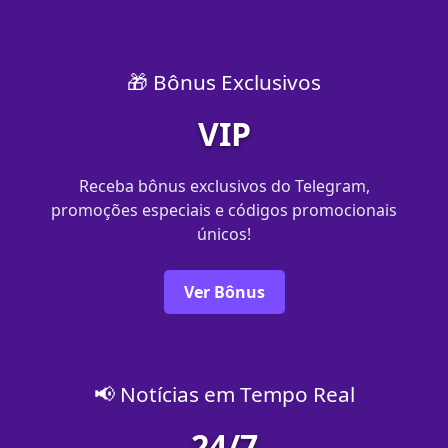
🎁 Bônus Exclusivos
VIP
Receba bônus exclusivos do Telegram,
promoções especiais e códigos promocionais
únicos!
Ver Bônus
📢 Notícias em Tempo Real
24/7