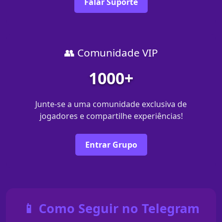
Falar Suporte
👥 Comunidade VIP
1000+
Junte-se a uma comunidade exclusiva de
jogadores e compartilhe experiências!
Entrar Grupo
📱 Como Seguir no Telegram