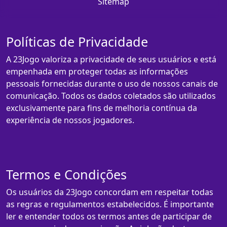
Sitemap
Políticas de Privacidade
A 23Jogo valoriza a privacidade de seus usuários e está
empenhada em proteger todas as informações
pessoais fornecidas durante o uso de nossos canais de
comunicação. Todos os dados coletados são utilizados
exclusivamente para fins de melhoria contínua da
experiência de nossos jogadores.
Termos e Condições
Os usuários da 23Jogo concordam em respeitar todas
as regras e regulamentos estabelecidos. É importante
ler e entender todos os termos antes de participar de