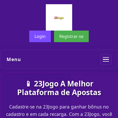
Login
Registrar-se
Menu
📱 23Jogo A Melhor
Plataforma de Apostas
Cadastre-se na 23Jogo para ganhar bônus no
cadastro e em cada recarga. Com a 23Jogo, você