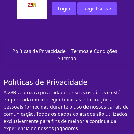
Login
Registrar-se
Políticas de Privacidade
Termos e Condições
Sitemap
Políticas de Privacidade
A 28R valoriza a privacidade de seus usuários e está
empenhada em proteger todas as informações
pessoais fornecidas durante o uso de nossos canais de
comunicação. Todos os dados coletados são utilizados
exclusivamente para fins de melhoria contínua da
experiência de nossos jogadores.