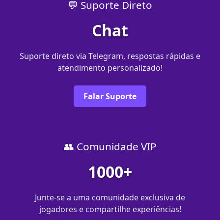
💬 Suporte Direto
Chat
Suporte direto via Telegram, respostas rápidas e
atendimento personalizado!
Falar Suporte
👥 Comunidade VIP
1000+
Junte-se a uma comunidade exclusiva de
jogadores e compartilhe experiências!