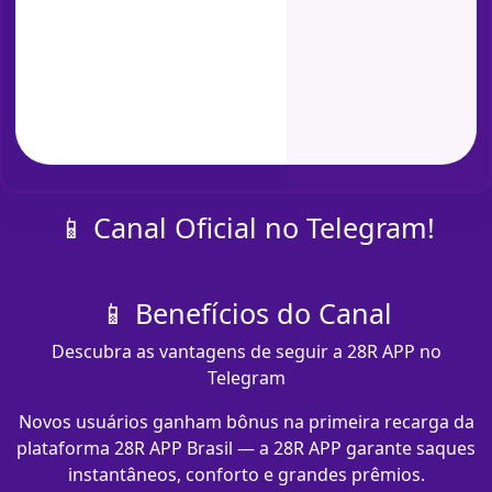
📱 Canal Oficial no Telegram!
📱 Benefícios do Canal
Descubra as vantagens de seguir a 28R APP no
Telegram
Novos usuários ganham bônus na primeira recarga da
plataforma 28R APP Brasil — a 28R APP garante saques
instantâneos, conforto e grandes prêmios.