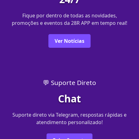
Fique por dentro de todas as novidades,
promoções e eventos da 28R APP em tempo real!
Ver Notícias
💬 Suporte Direto
Chat
Suporte direto via Telegram, respostas rápidas e
atendimento personalizado!