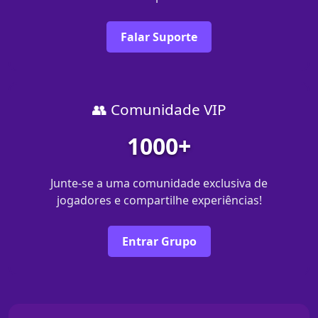
Falar Suporte
👥 Comunidade VIP
1000+
Junte-se a uma comunidade exclusiva de
jogadores e compartilhe experiências!
Entrar Grupo