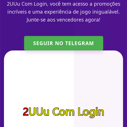
2UUu Com Login, você tem acesso a promoções
incríveis e uma experiência de jogo inigualável.
Junte-se aos vencedores agora!
SEGUIR NO TELEGRAM