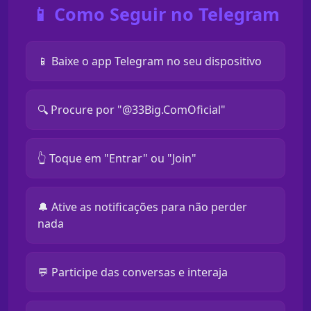
📱 Como Seguir no Telegram
📱 Baixe o app Telegram no seu dispositivo
🔍 Procure por "@33Big.ComOficial"
👆 Toque em "Entrar" ou "Join"
🔔 Ative as notificações para não perder
nada
💬 Participe das conversas e interaja