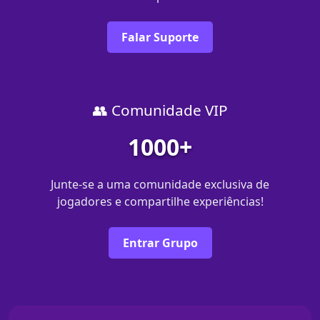
Falar Suporte
👥 Comunidade VIP
1000+
Junte-se a uma comunidade exclusiva de
jogadores e compartilhe experiências!
Entrar Grupo