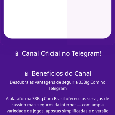
📱 Canal Oficial no Telegram!
📱 Benefícios do Canal
Descubra as vantagens de seguir a 33Big.Com no
Telegram
A plataforma 33Big.Com Brasil oferece os serviços de
cassino mais seguros da internet — com ampla
variedade de jogos, apostas simplificadas e diversão