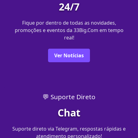
24/7
Fique por dentro de todas as novidades,
promoções e eventos da 33Big.Com em tempo
real!
Ver Notícias
💬 Suporte Direto
Chat
Suporte direto via Telegram, respostas rápidas e
atendimento personalizado!