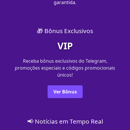
garantida.
🎁 Bônus Exclusivos
VIP
Receba bônus exclusivos do Telegram,
promoções especiais e códigos promocionais
únicos!
Ver Bônus
📢 Notícias em Tempo Real