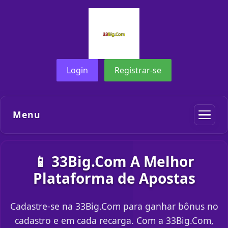
Login
Registrar-se
Menu
📱 33Big.Com A Melhor
Plataforma de Apostas
Cadastre-se na 33Big.Com para ganhar bônus no
cadastro e em cada recarga. Com a 33Big.Com,