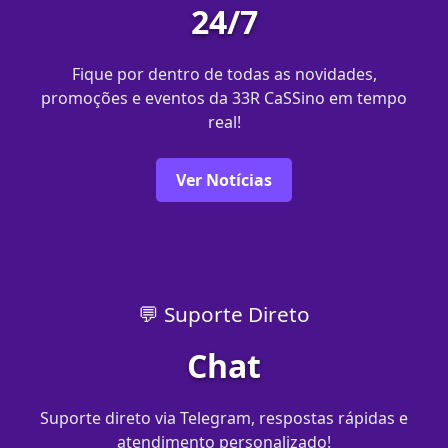
24/7
Fique por dentro de todas as novidades,
promoções e eventos da 33R CaSSino em tempo
real!
Ver Notícias
💬 Suporte Direto
Chat
Suporte direto via Telegram, respostas rápidas e
atendimento personalizado!