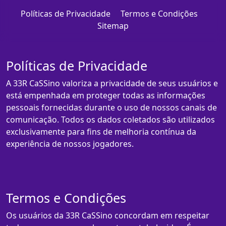
Políticas de Privacidade
Termos e Condições
Sitemap
Políticas de Privacidade
A 33R CaSSino valoriza a privacidade de seus usuários e
está empenhada em proteger todas as informações
pessoais fornecidas durante o uso de nossos canais de
comunicação. Todos os dados coletados são utilizados
exclusivamente para fins de melhoria contínua da
experiência de nossos jogadores.
Termos e Condições
Os usuários da 33R CaSSino concordam em respeitar