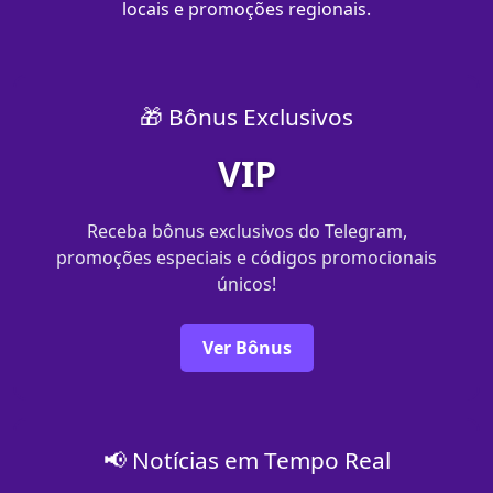
locais e promoções regionais.
🎁 Bônus Exclusivos
VIP
Receba bônus exclusivos do Telegram,
promoções especiais e códigos promocionais
únicos!
Ver Bônus
📢 Notícias em Tempo Real