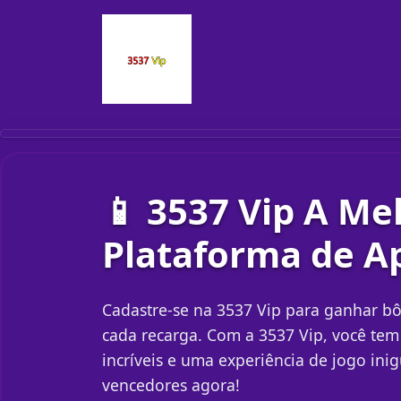
📱 3537 Vip A Me
Plataforma de A
Cadastre-se na 3537 Vip para ganhar b
cada recarga. Com a 3537 Vip, você te
incríveis e uma experiência de jogo inig
vencedores agora!