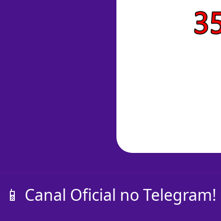
📱 Canal Oficial no Telegram!