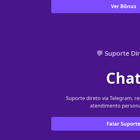
Ver Bônus
💬 Suporte Di
Cha
Suporte direto via Telegram, r
atendimento persona
Falar Suport