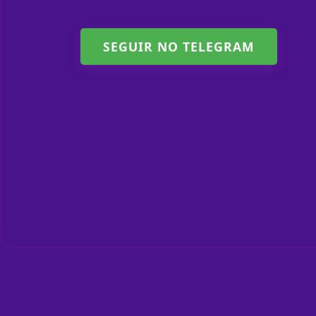
SEGUIR NO TELEGRAM