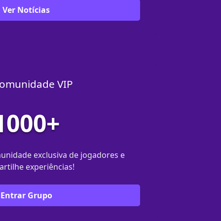
Ver Notícias
Comunidade VIP
1000+
unidade exclusiva de jogadores e
rtilhe experiências!
Entrar Grupo