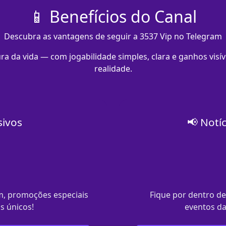
📱 Benefícios do Canal
Descubra as vantagens de seguir a 3537 Vip no Telegram
ra da vida — com jogabilidade simples, clara e ganhos visí
realidade.
sivos
📢 Notí
m, promoções especiais
Fique por dentro d
s únicos!
eventos da