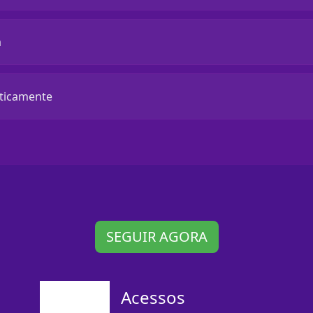
a
aticamente
SEGUIR AGORA
Acessos