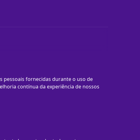
s pessoais fornecidas durante o uso de
elhoria contínua da experiência de nossos