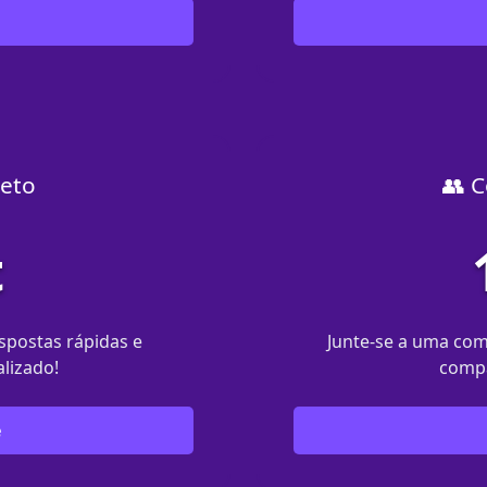
reto
👥 
t
espostas rápidas e
Junte-se a uma com
lizado!
compa
e