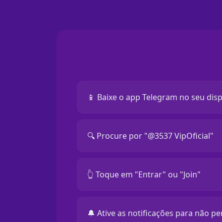
📱 Baixe o app Telegram no seu disp
🔍 Procure por "@3537 VipOficial"
👆 Toque em "Entrar" ou "Join"
🔔 Ative as notificações para não p