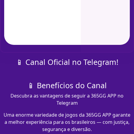
📱 Canal Oficial no Telegram!
📱 Benefícios do Canal
Descubra as vantagens de seguir a 365GG APP no
Telegram
Uma enorme variedade de jogos da 365GG APP garante
a melhor experiência para os brasileiros — com justiça,
segurança e diversão.