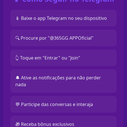
📱 Baixe o app Telegram no seu dispositivo
🔍 Procure por "@365GG APPOficial"
👆 Toque em "Entrar" ou "Join"
🔔 Ative as notificações para não perder
nada
💬 Participe das conversas e interaja
🎁 Receba bônus exclusivos