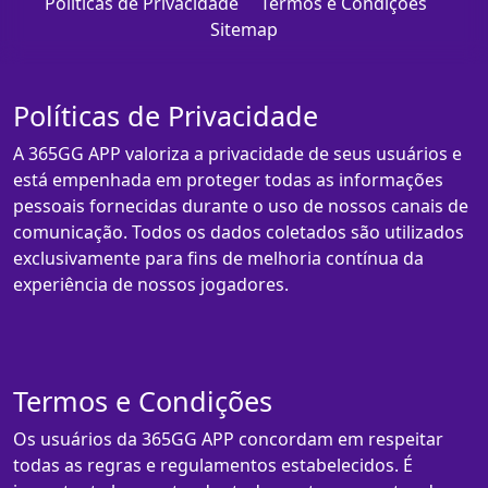
Políticas de Privacidade
Termos e Condições
Sitemap
Políticas de Privacidade
A 365GG APP valoriza a privacidade de seus usuários e
está empenhada em proteger todas as informações
pessoais fornecidas durante o uso de nossos canais de
comunicação. Todos os dados coletados são utilizados
exclusivamente para fins de melhoria contínua da
experiência de nossos jogadores.
Termos e Condições
Os usuários da 365GG APP concordam em respeitar
todas as regras e regulamentos estabelecidos. É