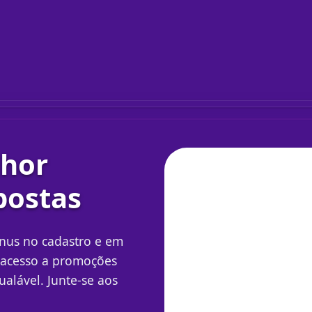
lhor
postas
nus no cadastro e em
 acesso a promoções
ualável. Junte-se aos