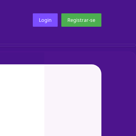
Login
Registrar-se