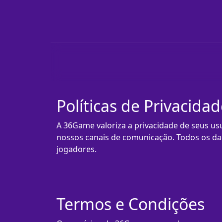
Políticas de Privacida
A 36Game valoriza a privacidade de seus u
nossos canais de comunicação. Todos os dad
jogadores.
Termos e Condições