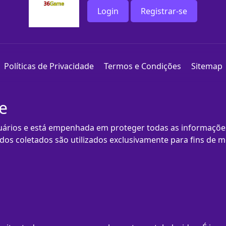
Login
Registrar-se
Políticas de Privacidade
Termos e Condições
Sitemap
de
suários e está empenhada em proteger todas as informaçõe
os coletados são utilizados exclusivamente para fins de m