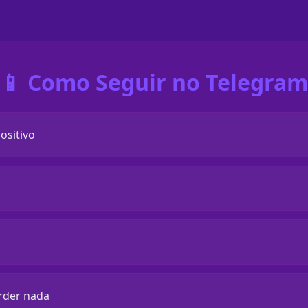
📱 Como Seguir no Telegram
ositivo
erder nada