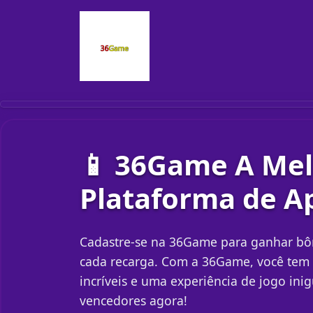
📱 36Game A Me
Plataforma de A
Cadastre-se na 36Game para ganhar bô
cada recarga. Com a 36Game, você tem
incríveis e uma experiência de jogo inig
vencedores agora!