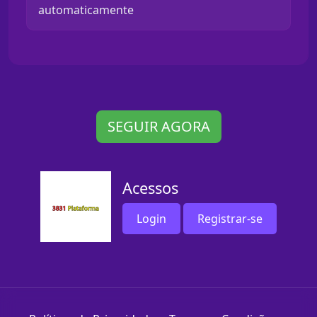
automaticamente
SEGUIR AGORA
Acessos
Login
Registrar-se