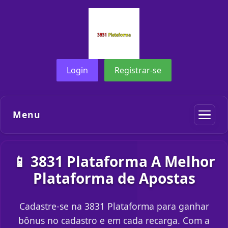
Login
Registrar-se
Menu
📱 3831 Plataforma A Melhor
Plataforma de Apostas
Cadastre-se na 3831 Plataforma para ganhar
bônus no cadastro e em cada recarga. Com a