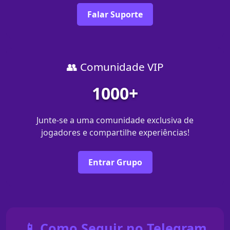
Falar Suporte
👥 Comunidade VIP
1000+
Junte-se a uma comunidade exclusiva de
jogadores e compartilhe experiências!
Entrar Grupo
📱 Como Seguir no Telegram