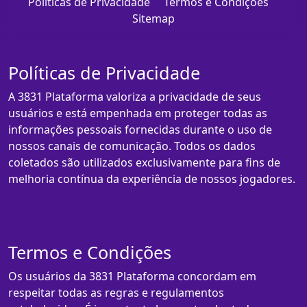
Políticas de Privacidade
Termos e Condições
Sitemap
Políticas de Privacidade
A 3831 Plataforma valoriza a privacidade de seus
usuários e está empenhada em proteger todas as
informações pessoais fornecidas durante o uso de
nossos canais de comunicação. Todos os dados
coletados são utilizados exclusivamente para fins de
melhoria contínua da experiência de nossos jogadores.
Termos e Condições
Os usuários da 3831 Plataforma concordam em
respeitar todas as regras e regulamentos