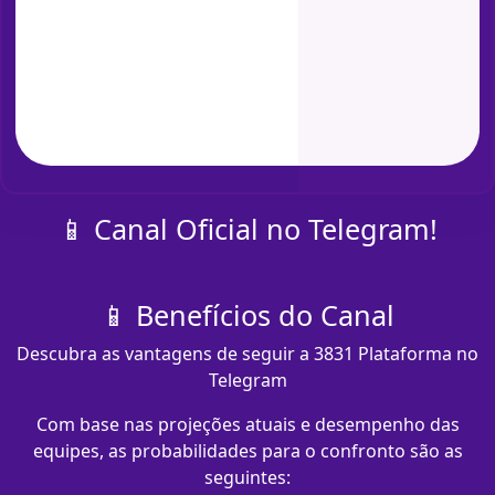
📱 Canal Oficial no Telegram!
📱 Benefícios do Canal
Descubra as vantagens de seguir a 3831 Plataforma no
Telegram
Com base nas projeções atuais e desempenho das
equipes, as probabilidades para o confronto são as
seguintes: