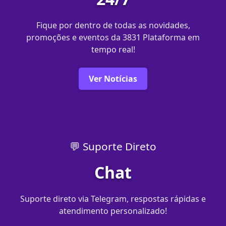
Fique por dentro de todas as novidades,
promoções e eventos da 3831 Plataforma em
tempo real!
Ver Notícias
💬 Suporte Direto
Chat
Suporte direto via Telegram, respostas rápidas e
atendimento personalizado!