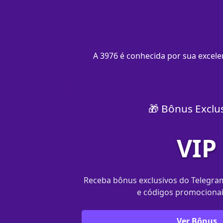
A 3976 é conhecida por sua excele
🎁 Bônus Exclu
VIP
Receba bônus exclusivos do Telegra
e códigos promocionai
Ver Bônus