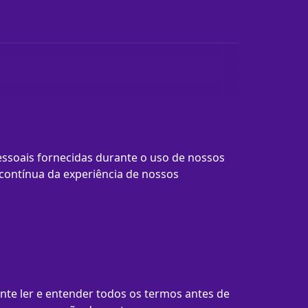
essoais fornecidas durante o uso de nossos
 contínua da experiência de nossos
nte ler e entender todos os termos antes de