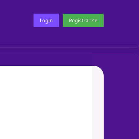
Login
Registrar-se