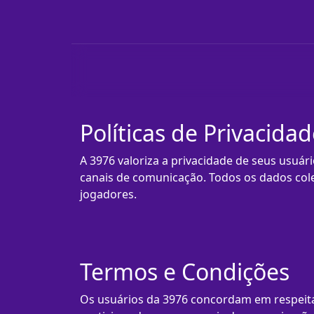
Políticas de Privacida
A 3976 valoriza a privacidade de seus usuá
canais de comunicação. Todos os dados cole
jogadores.
Termos e Condições
Os usuários da 3976 concordam em respeitar