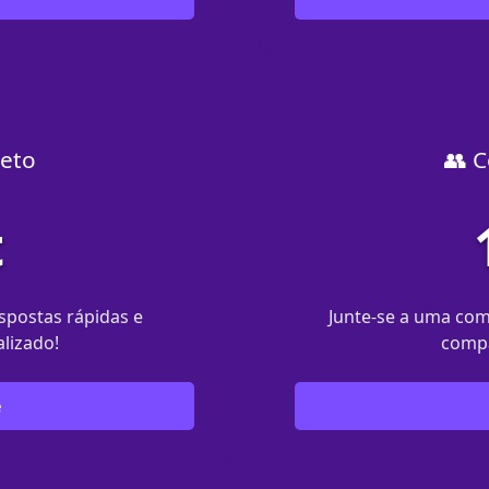
reto
👥 
t
espostas rápidas e
Junte-se a uma com
lizado!
compa
e