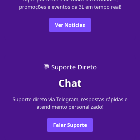
promoções e eventos da 3L em tempo real!
Ver Notícias
💬 Suporte Direto
Chat
Suporte direto via Telegram, respostas rápidas e
atendimento personalizado!
Falar Suporte