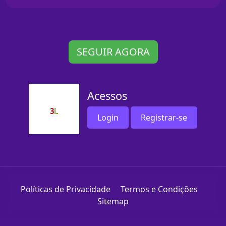
SEGUIR AGORA
Acessos
Login
Registrar-se
Políticas de Privacidade
Termos e Condições
Sitemap