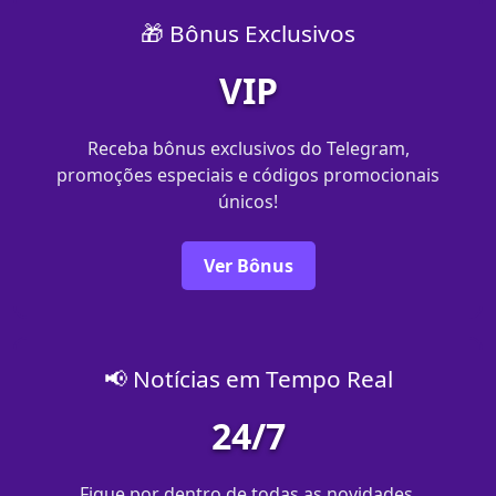
🎁 Bônus Exclusivos
VIP
Receba bônus exclusivos do Telegram,
promoções especiais e códigos promocionais
únicos!
Ver Bônus
📢 Notícias em Tempo Real
24/7
Fique por dentro de todas as novidades,