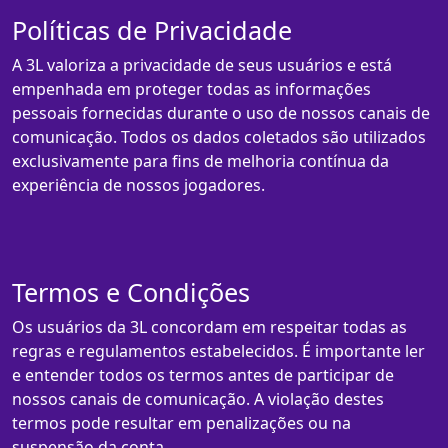
Políticas de Privacidade
A 3L valoriza a privacidade de seus usuários e está
empenhada em proteger todas as informações
pessoais fornecidas durante o uso de nossos canais de
comunicação. Todos os dados coletados são utilizados
exclusivamente para fins de melhoria contínua da
experiência de nossos jogadores.
Termos e Condições
Os usuários da 3L concordam em respeitar todas as
regras e regulamentos estabelecidos. É importante ler
e entender todos os termos antes de participar de
nossos canais de comunicação. A violação destes
termos pode resultar em penalizações ou na
suspensão da conta.