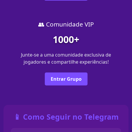
👥 Comunidade VIP
1000+
Junte-se a uma comunidade exclusiva de
jogadores e compartilhe experiências!
Entrar Grupo
📱 Como Seguir no Telegram