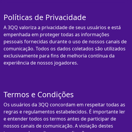
Políticas de Privacidade
A 3QQ valoriza a privacidade de seus usuários e está
empenhada em proteger todas as informações
pessoais fornecidas durante o uso de nossos canais de
comunicação. Todos os dados coletados são utilizados
exclusivamente para fins de melhoria contínua da
experiência de nossos jogadores.
Termos e Condições
Os usuários da 3QQ concordam em respeitar todas as
regras e regulamentos estabelecidos. É importante ler
e entender todos os termos antes de participar de
nossos canais de comunicação. A violação destes