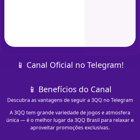
📱 Canal Oficial no Telegram!
📱 Benefícios do Canal
Descubra as vantagens de seguir a 3QQ no Telegram
A 3QQ tem grande variedade de jogos e atmosfera
única — é o melhor lugar da 3QQ Brasil para relaxar e
aproveitar promoções exclusivas.