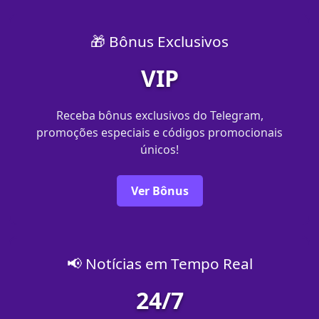
🎁 Bônus Exclusivos
VIP
Receba bônus exclusivos do Telegram,
promoções especiais e códigos promocionais
únicos!
Ver Bônus
📢 Notícias em Tempo Real
24/7