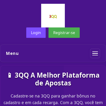
Login
Registrar-se
Menu
📱 3QQ A Melhor Plataforma
de Apostas
Cadastre-se na 3QQ para ganhar bônus no
cadastro e em cada recarga. Com a 3QQ, você tem