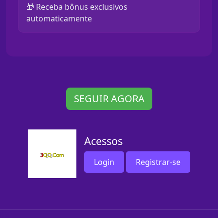
🎁 Receba bônus exclusivos
automaticamente
SEGUIR AGORA
Acessos
Login
Registrar-se