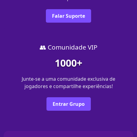
Falar Suporte
👥 Comunidade VIP
1000+
Junte-se a uma comunidade exclusiva de
jogadores e compartilhe experiências!
Entrar Grupo