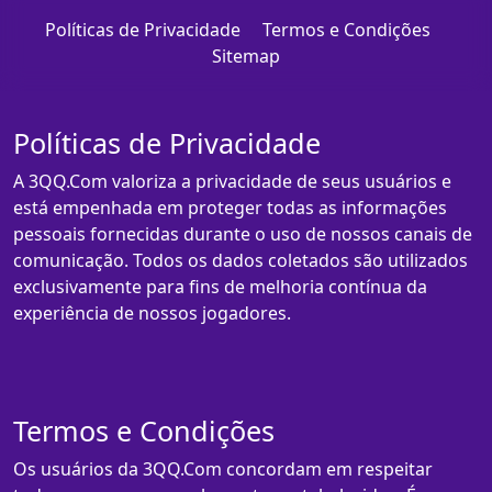
Políticas de Privacidade
Termos e Condições
Sitemap
Políticas de Privacidade
A 3QQ.Com valoriza a privacidade de seus usuários e
está empenhada em proteger todas as informações
pessoais fornecidas durante o uso de nossos canais de
comunicação. Todos os dados coletados são utilizados
exclusivamente para fins de melhoria contínua da
experiência de nossos jogadores.
Termos e Condições
Os usuários da 3QQ.Com concordam em respeitar