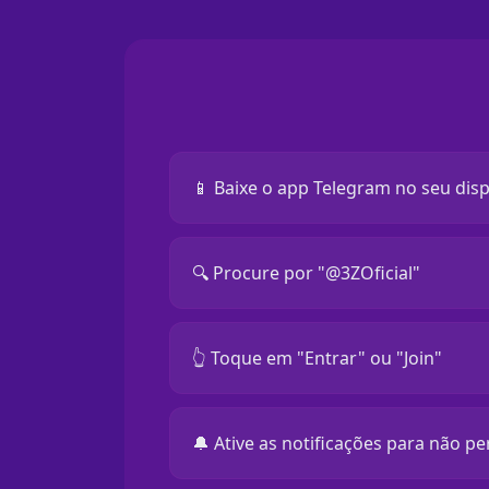
📱 Baixe o app Telegram no seu disp
🔍 Procure por "@3ZOficial"
👆 Toque em "Entrar" ou "Join"
🔔 Ative as notificações para não p