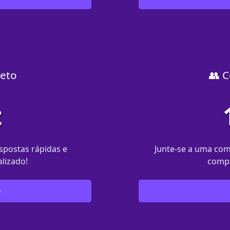
reto
👥 
t
espostas rápidas e
Junte-se a uma com
lizado!
compa
e