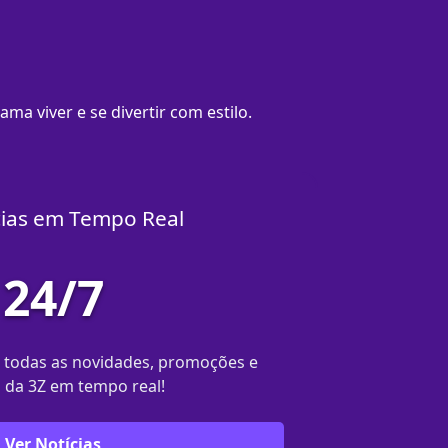
ma viver e se divertir com estilo.
cias em Tempo Real
24/7
e todas as novidades, promoções e
 da 3Z em tempo real!
Ver Notícias