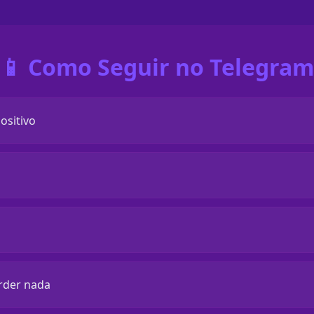
📱 Como Seguir no Telegram
ositivo
erder nada