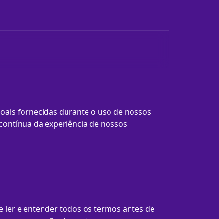
soais fornecidas durante o uso de nossos
 contínua da experiência de nossos
e ler e entender todos os termos antes de