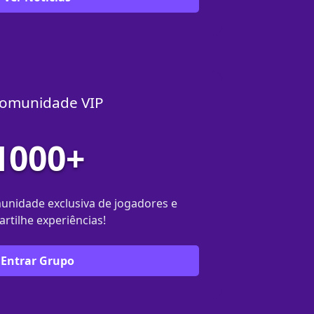
Comunidade VIP
1000+
unidade exclusiva de jogadores e
rtilhe experiências!
Entrar Grupo