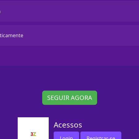
a
aticamente
SEGUIR AGORA
Acessos
Login
Registrar-se