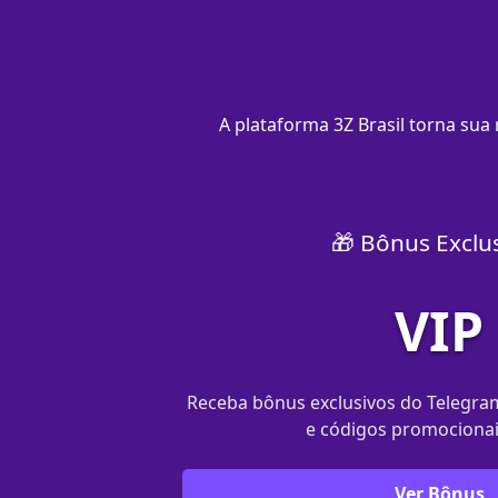
A plataforma 3Z Brasil torna sua 
🎁 Bônus Exclu
VIP
Receba bônus exclusivos do Telegra
e códigos promocionai
Ver Bônus