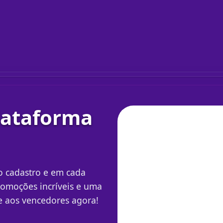
lataforma
o cadastro e em cada
romoções incríveis e uma
se aos vencedores agora!