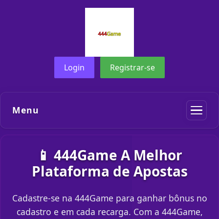
Login
Registrar-se
Menu
📱 444Game A Melhor
Plataforma de Apostas
Cadastre-se na 444Game para ganhar bônus no
cadastro e em cada recarga. Com a 444Game,