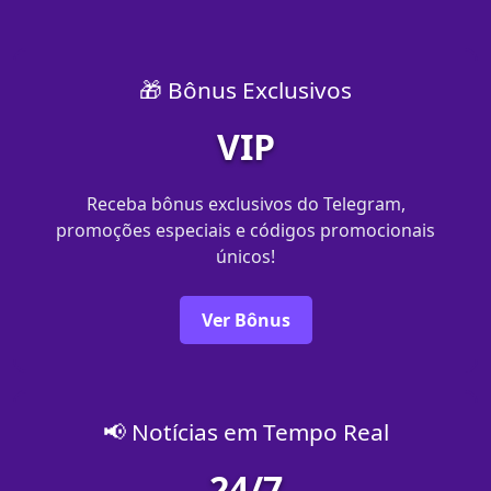
🎁 Bônus Exclusivos
VIP
Receba bônus exclusivos do Telegram,
promoções especiais e códigos promocionais
únicos!
Ver Bônus
📢 Notícias em Tempo Real
24/7