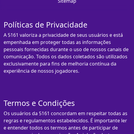
Sitemap
Políticas de Privacidade
A 5161 valoriza a privacidade de seus usuários e está
empenhada em proteger todas as informações
pessoais fornecidas durante o uso de nossos canais de
comunicação. Todos os dados coletados são utilizados
exclusivamente para fins de melhoria contínua da
experiência de nossos jogadores.
Termos e Condições
Os usuários da 5161 concordam em respeitar todas as
regras e regulamentos estabelecidos. É importante ler
e entender todos os termos antes de participar de