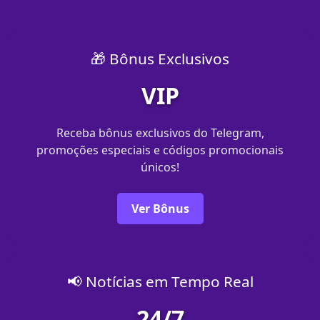
🎁 Bônus Exclusivos
VIP
Receba bônus exclusivos do Telegram,
promoções especiais e códigos promocionais
únicos!
Ver Bônus
📢 Notícias em Tempo Real
24/7