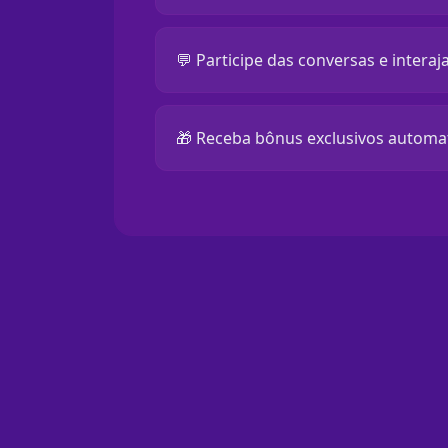
💬 Participe das conversas e interaj
🎁 Receba bônus exclusivos autom