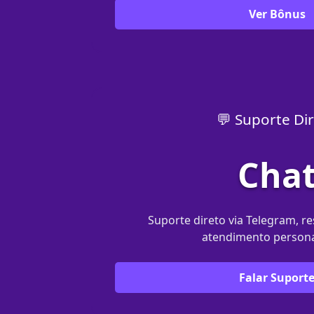
Ver Bônus
💬 Suporte Di
Cha
Suporte direto via Telegram, r
atendimento persona
Falar Suport