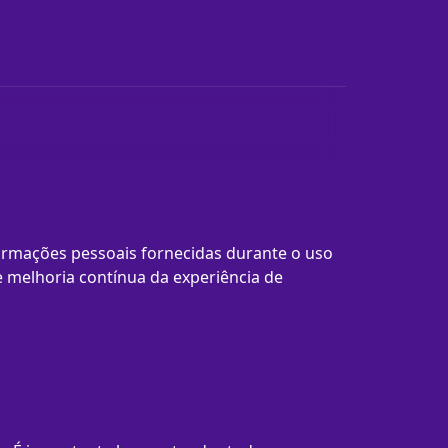
formações pessoais fornecidas durante o uso
e melhoria contínua da experiência de