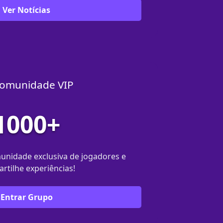
Ver Notícias
Comunidade VIP
1000+
unidade exclusiva de jogadores e
rtilhe experiências!
Entrar Grupo