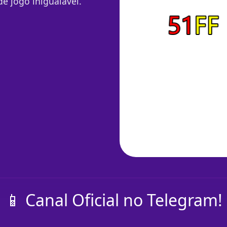
e jogo inigualável.
📱 Canal Oficial no Telegram!