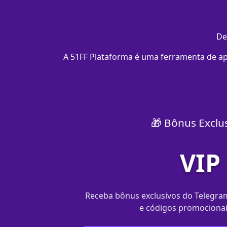
De
A 51FF Plataforma é uma ferramenta de apo
🎁 Bônus Exclu
VIP
Receba bônus exclusivos do Telegra
e códigos promocionai