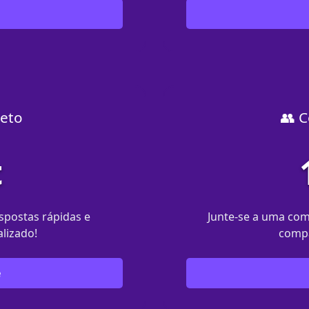
reto
👥 
t
espostas rápidas e
Junte-se a uma com
lizado!
compa
e