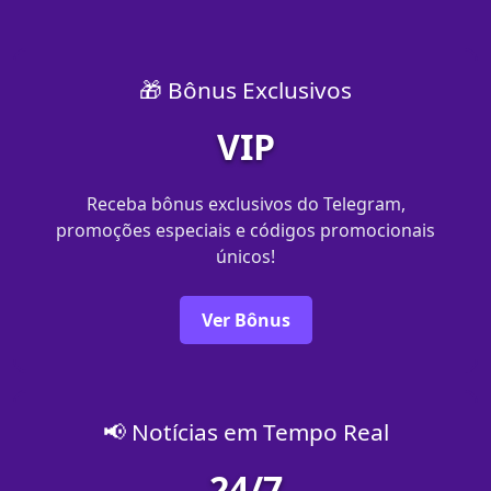
🎁 Bônus Exclusivos
VIP
Receba bônus exclusivos do Telegram,
promoções especiais e códigos promocionais
únicos!
Ver Bônus
📢 Notícias em Tempo Real
24/7