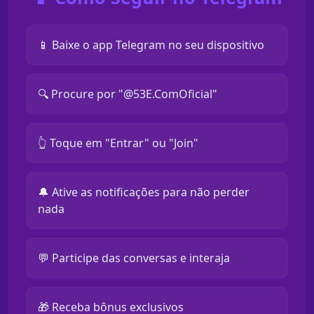
📱 Baixe o app Telegram no seu dispositivo
🔍 Procure por "@53E.ComOficial"
👆 Toque em "Entrar" ou "Join"
🔔 Ative as notificações para não perder
nada
💬 Participe das conversas e interaja
🎁 Receba bônus exclusivos