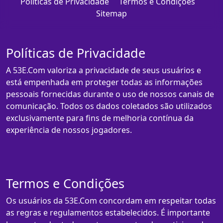
Políticas de Privacidade
Termos e Condições
Sitemap
Políticas de Privacidade
A 53E.Com valoriza a privacidade de seus usuários e
está empenhada em proteger todas as informações
pessoais fornecidas durante o uso de nossos canais de
comunicação. Todos os dados coletados são utilizados
exclusivamente para fins de melhoria contínua da
experiência de nossos jogadores.
Termos e Condições
Os usuários da 53E.Com concordam em respeitar todas
as regras e regulamentos estabelecidos. É importante