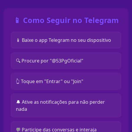
📱 Como Seguir no Telegram
📱 Baixe o app Telegram no seu dispositivo
🔍 Procure por "@53PgOficial"
👆 Toque em "Entrar" ou "Join"
🔔 Ative as notificações para não perder
nada
💬 Participe das conversas e interaja