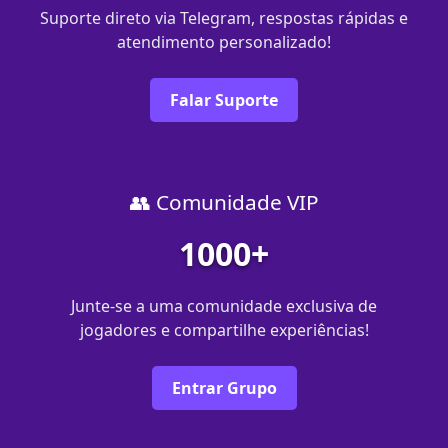
Suporte direto via Telegram, respostas rápidas e
atendimento personalizado!
Falar Suporte
👥 Comunidade VIP
1000+
Junte-se a uma comunidade exclusiva de
jogadores e compartilhe experiências!
Entrar Grupo