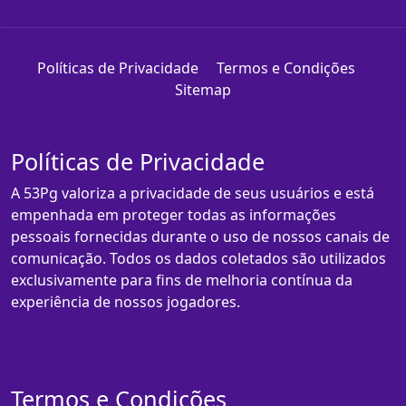
Políticas de Privacidade
Termos e Condições
Sitemap
Políticas de Privacidade
A 53Pg valoriza a privacidade de seus usuários e está
empenhada em proteger todas as informações
pessoais fornecidas durante o uso de nossos canais de
comunicação. Todos os dados coletados são utilizados
exclusivamente para fins de melhoria contínua da
experiência de nossos jogadores.
Termos e Condições