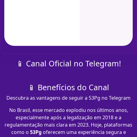
📱 Canal Oficial no Telegram!
📱 Benefícios do Canal
Descubra as vantagens de seguir a 53Pg no Telegram
No Brasil, esse mercado explodiu nos últimos anos,
especialmente após a legalização em 2018 e a
regulamentação mais clara em 2023. Hoje, plataformas
como o
53Pg
oferecem uma experiência segura e