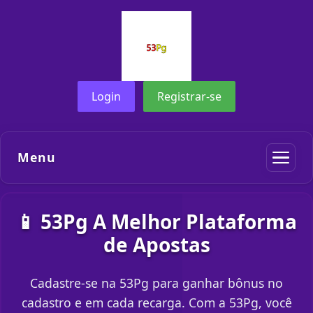
Login
Registrar-se
Menu
📱 53Pg A Melhor Plataforma
de Apostas
Cadastre-se na 53Pg para ganhar bônus no
cadastro e em cada recarga. Com a 53Pg, você