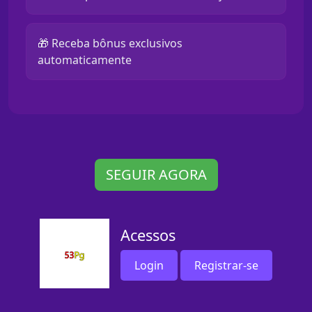
🎁 Receba bônus exclusivos
automaticamente
SEGUIR AGORA
Acessos
Login
Registrar-se