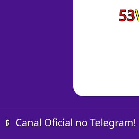
📱 Canal Oficial no Telegram!