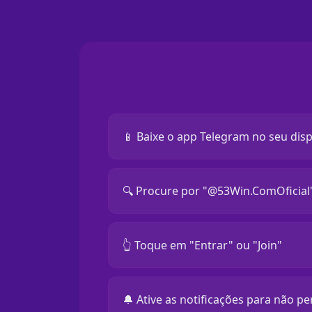
📱 Baixe o app Telegram no seu disp
🔍 Procure por "@53Win.ComOficial
👆 Toque em "Entrar" ou "Join"
🔔 Ative as notificações para não p