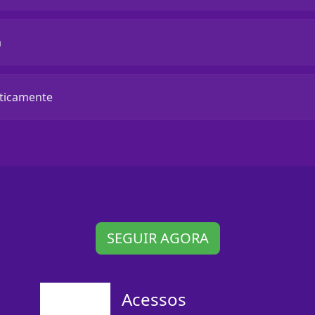
a
aticamente
SEGUIR AGORA
Acessos