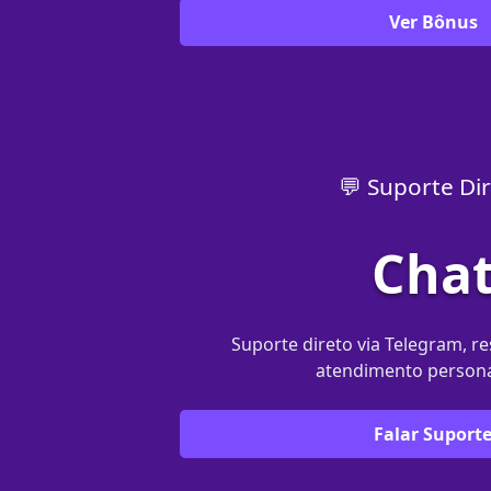
Ver Bônus
💬 Suporte Di
Cha
Suporte direto via Telegram, r
atendimento persona
Falar Suport