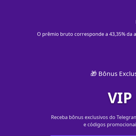
O prêmio bruto corresponde a 43,35% da ar
🎁 Bônus Exclu
VIP
Receba bônus exclusivos do Telegra
e códigos promocionai