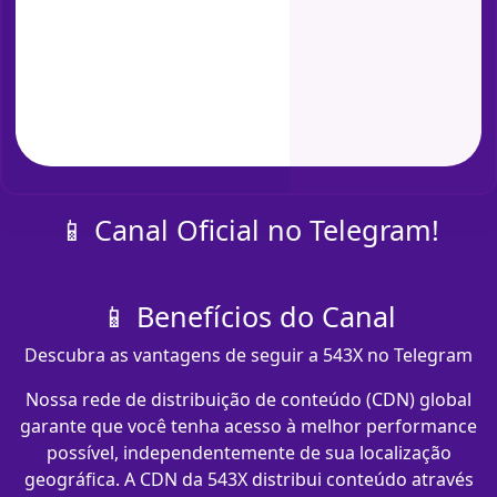
📱 Canal Oficial no Telegram!
📱 Benefícios do Canal
Descubra as vantagens de seguir a 543X no Telegram
Nossa rede de distribuição de conteúdo (CDN) global
garante que você tenha acesso à melhor performance
possível, independentemente de sua localização
geográfica. A CDN da 543X distribui conteúdo através