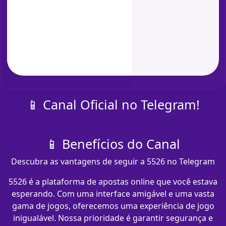
📱 Canal Oficial no Telegram!
📱 Benefícios do Canal
Descubra as vantagens de seguir a 5526 no Telegram
5526 é a plataforma de apostas online que você estava
esperando. Com uma interface amigável e uma vasta
gama de jogos, oferecemos uma experiência de jogo
inigualável. Nossa prioridade é garantir segurança e