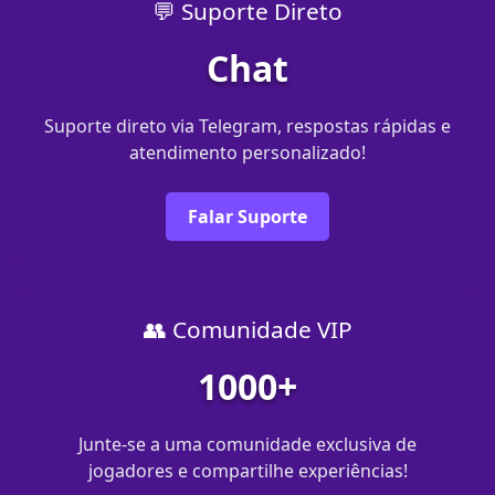
💬 Suporte Direto
Chat
Suporte direto via Telegram, respostas rápidas e
atendimento personalizado!
Falar Suporte
👥 Comunidade VIP
1000+
Junte-se a uma comunidade exclusiva de
jogadores e compartilhe experiências!