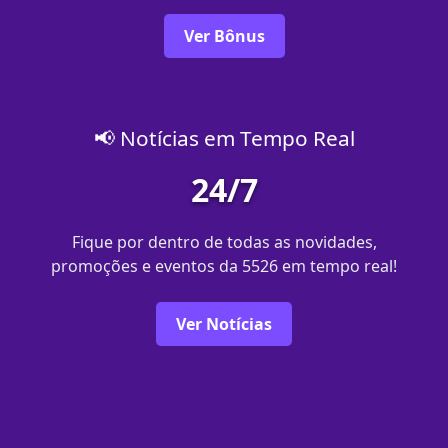
Ver Bônus
📢 Notícias em Tempo Real
24/7
Fique por dentro de todas as novidades,
promoções e eventos da 5526 em tempo real!
Ver Notícias