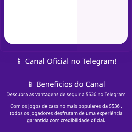
📱 Canal Oficial no Telegram!
📱 Benefícios do Canal
Descubra as vantagens de seguir a 5536 no Telegram
Com os jogos de cassino mais populares da 5536 ,
todos os jogadores desfrutam de uma experiência
garantida com credibilidade oficial.