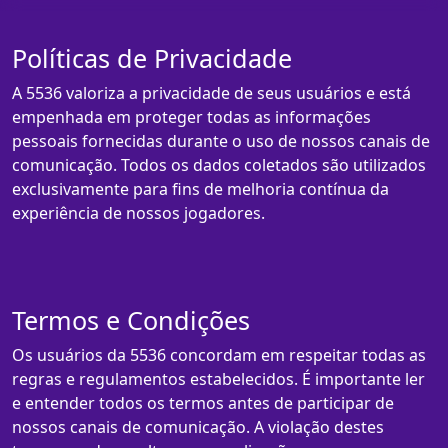
Políticas de Privacidade
A 5536 valoriza a privacidade de seus usuários e está
empenhada em proteger todas as informações
pessoais fornecidas durante o uso de nossos canais de
comunicação. Todos os dados coletados são utilizados
exclusivamente para fins de melhoria contínua da
experiência de nossos jogadores.
Termos e Condições
Os usuários da 5536 concordam em respeitar todas as
regras e regulamentos estabelecidos. É importante ler
e entender todos os termos antes de participar de
nossos canais de comunicação. A violação destes