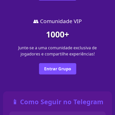
👥 Comunidade VIP
1000+
Junte-se a uma comunidade exclusiva de
jogadores e compartilhe experiências!
Entrar Grupo
📱 Como Seguir no Telegram