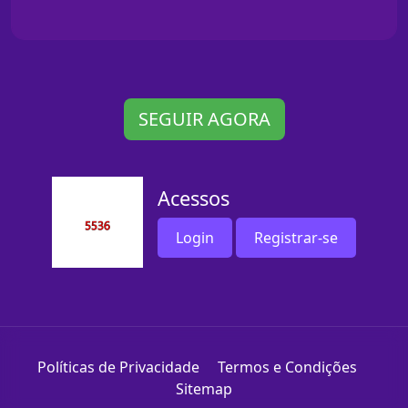
SEGUIR AGORA
Acessos
Login
Registrar-se
Políticas de Privacidade
Termos e Condições
Sitemap