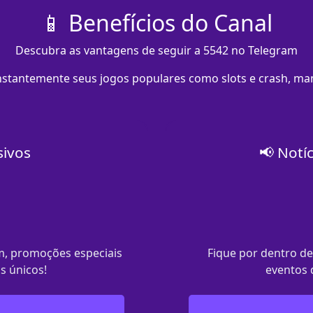
📱 Benefícios do Canal
Descubra as vantagens de seguir a 5542 no Telegram
onstantemente seus jogos populares como slots e crash, ma
sivos
📢 Notí
m, promoções especiais
Fique por dentro d
s únicos!
eventos 