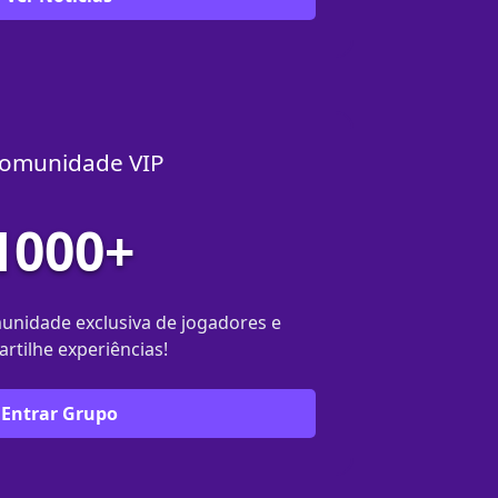
Comunidade VIP
1000+
unidade exclusiva de jogadores e
rtilhe experiências!
Entrar Grupo