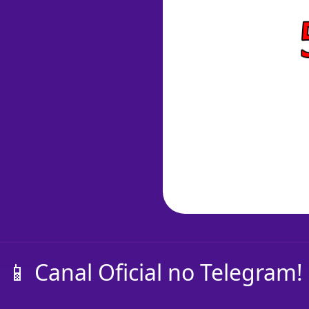
📱 Canal Oficial no Telegram!