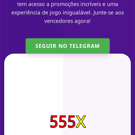
tem acesso a promoções incríveis e uma
experiência de jogo inigualável. Junte-se aos
vencedores agora!
SEGUIR NO TELEGRAM