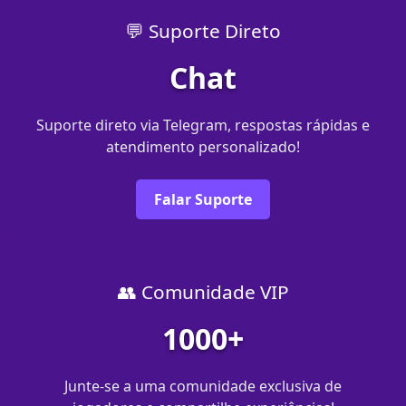
💬 Suporte Direto
Chat
Suporte direto via Telegram, respostas rápidas e
atendimento personalizado!
Falar Suporte
👥 Comunidade VIP
1000+
Junte-se a uma comunidade exclusiva de