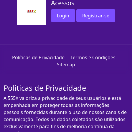
Acessos
Login
Registrar-se
Políticas de Privacidade
Termos e Condições
Sitemap
Políticas de Privacidade
A 555X valoriza a privacidade de seus usuários e está
empenhada em proteger todas as informações
pessoais fornecidas durante o uso de nossos canais de
comunicação. Todos os dados coletados são utilizados
exclusivamente para fins de melhoria contínua da