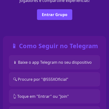
jogadores e compartilhe experiências!
Entrar Grupo
📱 Como Seguir no Telegram
📱 Baixe o app Telegram no seu dispositivo
🔍 Procure por "@555XOficial"
👆 Toque em "Entrar" ou "Join"