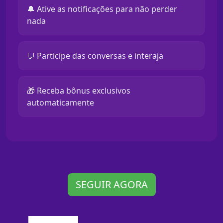
🔔 Ative as notificações para não perder
nada
💬 Participe das conversas e interaja
🎁 Receba bônus exclusivos
automaticamente
SEGUIR AGORA