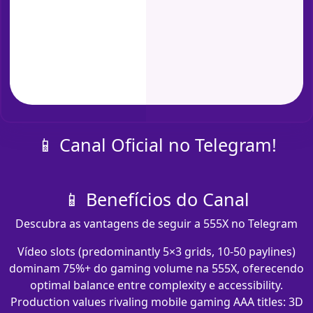
📱 Canal Oficial no Telegram!
📱 Benefícios do Canal
Descubra as vantagens de seguir a 555X no Telegram
Vídeo slots (predominantly 5×3 grids, 10-50 paylines)
dominam 75%+ do gaming volume na 555X, oferecendo
optimal balance entre complexity e accessibility.
Production values rivaling mobile gaming AAA titles: 3D