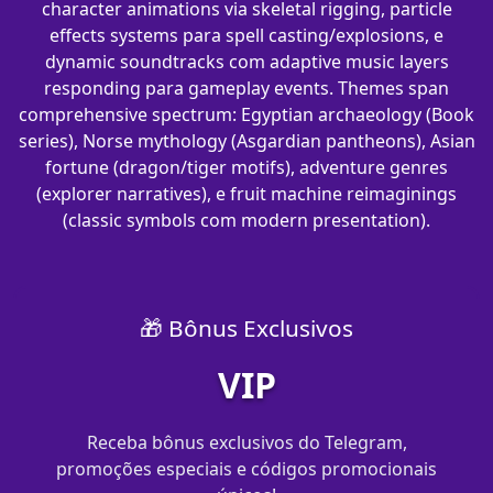
character animations via skeletal rigging, particle
effects systems para spell casting/explosions, e
dynamic soundtracks com adaptive music layers
responding para gameplay events. Themes span
comprehensive spectrum: Egyptian archaeology (Book
series), Norse mythology (Asgardian pantheons), Asian
fortune (dragon/tiger motifs), adventure genres
(explorer narratives), e fruit machine reimaginings
(classic symbols com modern presentation).
🎁 Bônus Exclusivos
VIP
Receba bônus exclusivos do Telegram,
promoções especiais e códigos promocionais