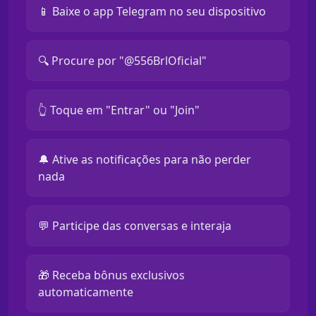
📱 Baixe o app Telegram no seu dispositivo
🔍 Procure por "@556BrlOficial"
👆 Toque em "Entrar" ou "Join"
🔔 Ative as notificações para não perder
nada
💬 Participe das conversas e interaja
🎁 Receba bônus exclusivos
automaticamente