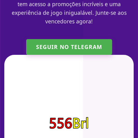
tem acesso a promoções incríveis e uma
experiência de jogo inigualável. Junte-se aos
vencedores agora!
SEGUIR NO TELEGRAM