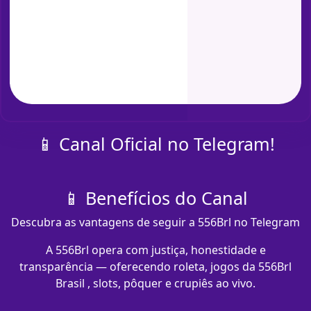
📱 Canal Oficial no Telegram!
📱 Benefícios do Canal
Descubra as vantagens de seguir a 556Brl no Telegram
A 556Brl opera com justiça, honestidade e
transparência — oferecendo roleta, jogos da 556Brl
Brasil , slots, pôquer e crupiês ao vivo.