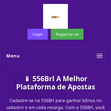
Login
Registrar-se
Menu
📱 556Brl A Melhor
Plataforma de Apostas
Cadastre-se na 556Brl para ganhar bônus no
cadastro e em cada recarga. Com a 556Brl, você