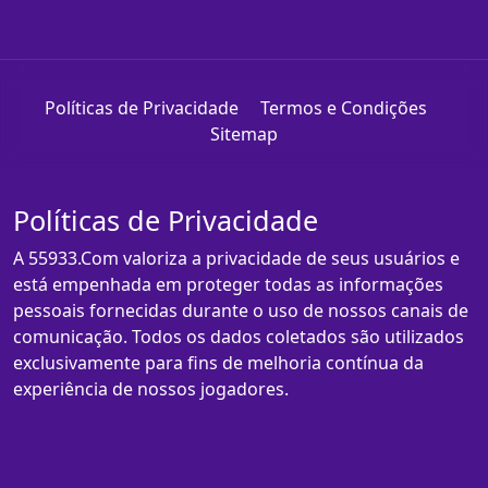
Políticas de Privacidade
Termos e Condições
Sitemap
Políticas de Privacidade
A 55933.Com valoriza a privacidade de seus usuários e
está empenhada em proteger todas as informações
pessoais fornecidas durante o uso de nossos canais de
comunicação. Todos os dados coletados são utilizados
exclusivamente para fins de melhoria contínua da
experiência de nossos jogadores.