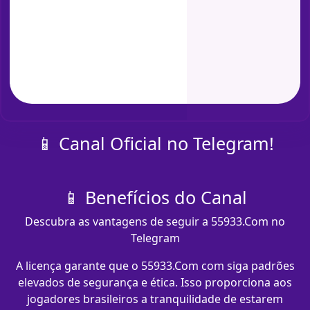
📱 Canal Oficial no Telegram!
📱 Benefícios do Canal
Descubra as vantagens de seguir a 55933.Com no
Telegram
A licença garante que o 55933.Com com​ siga padrões
elevados de segurança e ética. Isso proporciona aos
jogadores brasileiros a tranquilidade de estarem