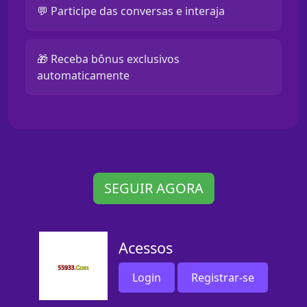
💬 Participe das conversas e interaja
🎁 Receba bônus exclusivos
automaticamente
SEGUIR AGORA
Acessos
Login
Registrar-se