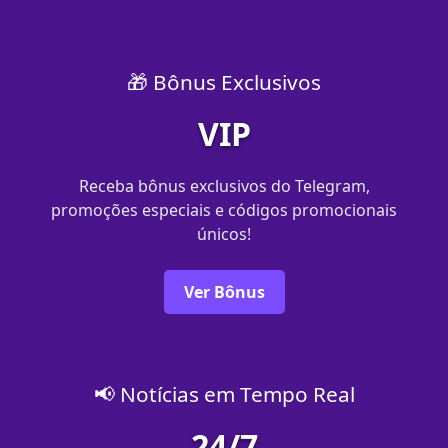
🎁 Bônus Exclusivos
VIP
Receba bônus exclusivos do Telegram,
promoções especiais e códigos promocionais
únicos!
Ver Bônus
📢 Notícias em Tempo Real
24/7