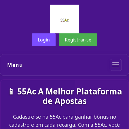
Login
Registrar-se
Menu
📱 55Ac A Melhor Plataforma
de Apostas
Cadastre-se na 55Ac para ganhar bônus no
cadastro e em cada recarga. Com a 55Ac, você