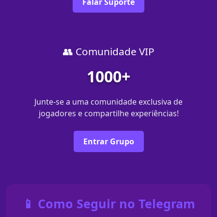
Falar Suporte
👥 Comunidade VIP
1000+
Junte-se a uma comunidade exclusiva de
jogadores e compartilhe experiências!
Entrar Grupo
📱 Como Seguir no Telegram