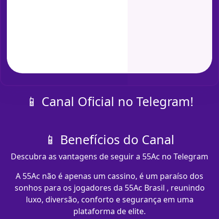
📱 Canal Oficial no Telegram!
📱 Benefícios do Canal
Descubra as vantagens de seguir a 55Ac no Telegram
A 55Ac não é apenas um cassino, é um paraíso dos
sonhos para os jogadores da 55Ac Brasil , reunindo
luxo, diversão, conforto e segurança em uma
plataforma de elite.