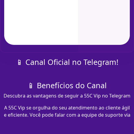
📱 Canal Oficial no Telegram!
📱 Benefícios do Canal
Descubra as vantagens de seguir a 55C Vip no Telegram
A 55C Vip se orgulha do seu atendimento ao cliente ágil
e eficiente. Você pode falar com a equipe de suporte via