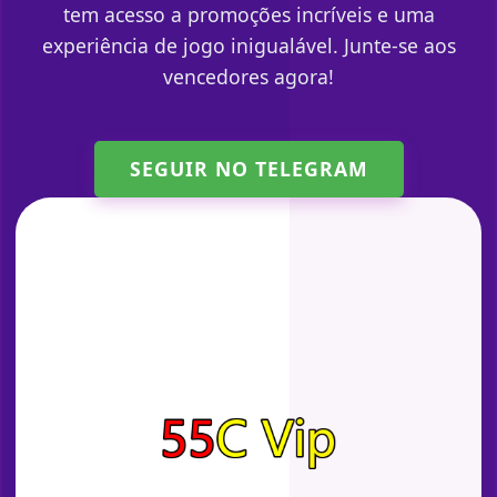
tem acesso a promoções incríveis e uma
experiência de jogo inigualável. Junte-se aos
vencedores agora!
SEGUIR NO TELEGRAM